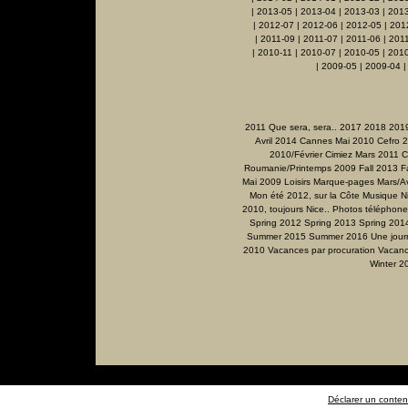
|
2013-05
|
2013-04
|
2013-03
|
201
|
2012-07
|
2012-06
|
2012-05
|
201
|
2011-09
|
2011-07
|
2011-06
|
201
|
2010-11
|
2010-07
|
2010-05
|
2010
|
2009-05
|
2009-04
2011 Que sera, sera..
2017
2018
201
Avril 2014
Cannes Mai 2010
Cefro 
2010/Février
Cimiez Mars 2011
C
Roumanie/Printemps 2009
Fall 2013
F
Mai 2009
Loisirs
Marque-pages
Mars/Av
Mon été 2012, sur la Côte
Musique
N
2010, toujours Nice..
Photos téléphone
Spring 2012
Spring 2013
Spring 201
Summer 2015
Summer 2016
Une jour
2010
Vacances par procuration
Vacanc
Winter 2
Déclarer un contenu 