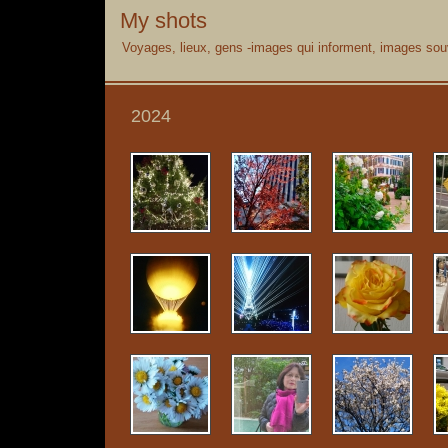
My shots
Voyages, lieux, gens -images qui informent, images souv
2024