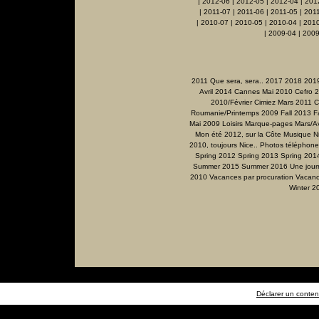
|
2012-06
|
2012-05
|
2012-04
|
201
|
2011-07
|
2011-06
|
2011-05
|
201
|
2010-07
|
2010-05
|
2010-04
|
201
|
2009-04
|
2009
2011 Que sera, sera..
2017
2018
201
Avril 2014
Cannes Mai 2010
Cefro 
2010/Février
Cimiez Mars 2011
C
Roumanie/Printemps 2009
Fall 2013
F
Mai 2009
Loisirs
Marque-pages
Mars/Av
Mon été 2012, sur la Côte
Musique
N
2010, toujours Nice..
Photos téléphone
Spring 2012
Spring 2013
Spring 201
Summer 2015
Summer 2016
Une jour
2010
Vacances par procuration
Vacanc
Winter 2
Déclarer un contenu 