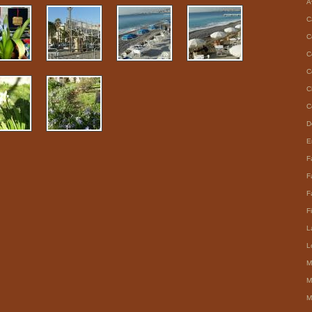
A
C
C
C
C
C
C
D
E
F
F
F
F
L
Lo
M
M
M