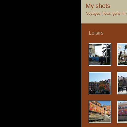
My shots
Voyages, lieux, gens -im
Loisirs