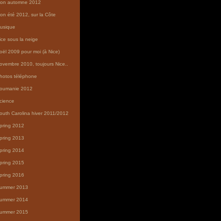
on automne 2012
on été 2012, sur la Côte
usique
ice sous la neige
oël 2009 pour moi (à Nice)
ovembre 2010, toujours Nice..
hotos téléphone
oumanie 2012
cience
outh Carolina hiver 2011/2012
pring 2012
pring 2013
pring 2014
pring 2015
pring 2016
ummer 2013
ummer 2014
ummer 2015