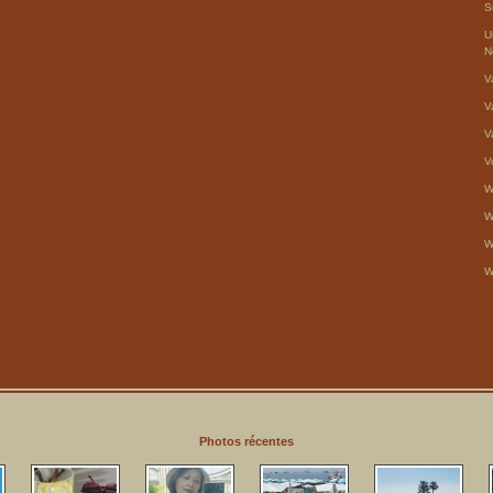
S
U
N
V
V
V
V
W
W
W
W
Photos récentes