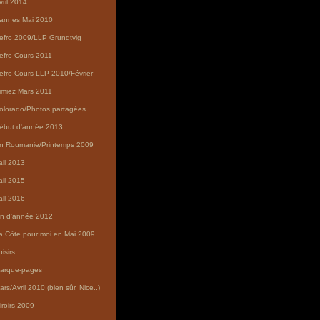
vril 2014
annes Mai 2010
efro 2009/LLP Grundtvig
efro Cours 2011
efro Cours LLP 2010/Février
imiez Mars 2011
olorado/Photos partagées
ébut d'année 2013
n Roumanie/Printemps 2009
all 2013
all 2015
all 2016
in d'année 2012
a Côte pour moi en Mai 2009
isirs
arque-pages
ars/Avril 2010 (bien sûr, Nice..)
iroirs 2009