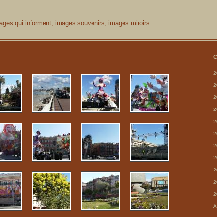
ages qui informent, images souvenirs, images miroirs..
C
2
2
2
2
2
2
2
2
2
2
2
A