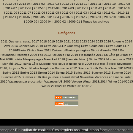
|
2013-05
|
2013-04
|
2013-03
|
2013-02
|
2013-01
|
2012-12
|
2012-11
|
2012-10
|
2012-08
|
2012-07
|
2012-06
|
2012-05
|
2012-04
|
2012-03
|
2012-01
|
2011-12
|
2011-11
|
2011-10
|
2011-09
|
2011-07
|
2011-06
|
2011-05
|
2011-04
|
2011-03
|
2011-02
|
2011-01
|
2010-12
|
2010-11
|
2010-07
|
2010-05
|
2010-04
|
2010-02
|
2009-12
|
2009-11
|
2009-10
|
2009-09
|
2009-05
|
2009-04
|
2009-02
|
2009-01
|
Toutes les archives
Catégories
2011 Que sera, sera..
2017
2018
2019
2020
2021
2022
2023
2024
2025
2026
Automne 2014
Avril 2014
Cannes Mai 2010
Cefro 2009/LLP Grundtvig
Cefro Cours 2011
Cefro Cours LLP
2010/Février
Cimiez Mars 2011
Colorado/Photos partagées
Début d'année 2013
En
Roumanie/Printemps 2009
Fall 2013
Fall 2015
Fall 2016
Fin d'année 2012
La Côte pour moi en
Mai 2009
Loisirs
Marque-pages
Mars/Avril 2010 (bien sûr, Nice..)
Miroirs 2009
Mon automne 201
Mon été 2012, sur la Côte
Musique
Nice sous la neige
Noël 2009 pour moi (à Nice)
Novembre
2010, toujours Nice..
Photos téléphone
Roumanie 2012
Science
South Carolina hiver 2011/201
Spring 2012
Spring 2013
Spring 2014
Spring 2015
Spring 2016
Summer 2013
Summer 2014
Summer 2015
Summer 2016
Une journée à Paris/ début Novembre
Vacances en France Juillet
2010
Vacances par procuration
Vacances US 2009
Voyage
Winter 2013/2014
Winter 2014/2015
Winter 2015/2016
Winter 2016/2017
 acceptez l'utilisation de cookies. Ces derniers assurent le bon fonctionnement de 
Déclarer un contenu illicite
|
Mentions légales de ce blog