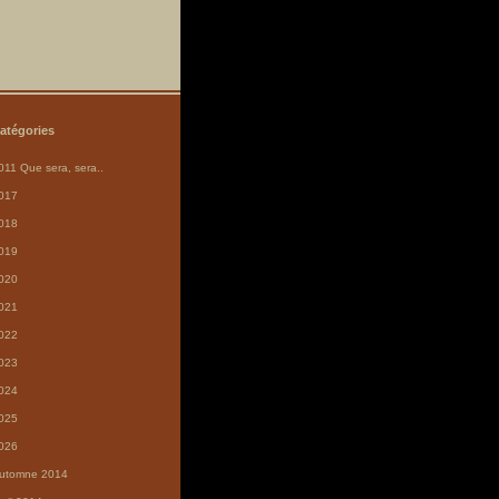
atégories
011 Que sera, sera..
017
018
019
020
021
022
023
024
025
026
utomne 2014