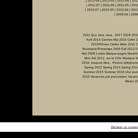
|
2012-06
|
2012-05
|
2012-04
|
201
|
2011-07
|
2011-06
|
2011-05
|
201
|
2010-07
|
2010-05
|
2010-04
|
201
|
2009-04
|
2009
2011 Que sera, sera..
2017
2018
201
Avril 2014
Cannes Mai 2010
Cefro 
2010/Février
Cimiez Mars 2011
C
Roumanie/Printemps 2009
Fall 2013
F
Mai 2009
Loisirs
Marque-pages
Mars/Av
Mon été 2012, sur la Côte
Musique
N
2010, toujours Nice..
Photos téléphone
Spring 2012
Spring 2013
Spring 201
Summer 2015
Summer 2016
Une jour
2010
Vacances par procuration
Vacanc
Winter 2
Déclarer un contenu 