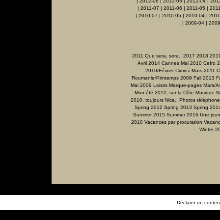
|
2012-06
|
2012-05
|
2012-04
|
201
|
2011-07
|
2011-06
|
2011-05
|
201
|
2010-07
|
2010-05
|
2010-04
|
201
|
2009-04
|
2009
2011 Que sera, sera..
2017
2018
201
Avril 2014
Cannes Mai 2010
Cefro 
2010/Février
Cimiez Mars 2011
C
Roumanie/Printemps 2009
Fall 2013
F
Mai 2009
Loisirs
Marque-pages
Mars/Av
Mon été 2012, sur la Côte
Musique
N
2010, toujours Nice..
Photos téléphone
Spring 2012
Spring 2013
Spring 201
Summer 2015
Summer 2016
Une jour
2010
Vacances par procuration
Vacanc
Winter 2
Déclarer un contenu 