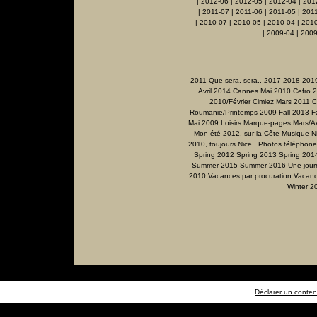
|
2012-06
|
2012-05
|
2012-04
|
201
|
2011-07
|
2011-06
|
2011-05
|
201
|
2010-07
|
2010-05
|
2010-04
|
201
|
2009-04
|
2009
2011 Que sera, sera..
2017
2018
201
Avril 2014
Cannes Mai 2010
Cefro 
2010/Février
Cimiez Mars 2011
C
Roumanie/Printemps 2009
Fall 2013
F
Mai 2009
Loisirs
Marque-pages
Mars/Av
Mon été 2012, sur la Côte
Musique
N
2010, toujours Nice..
Photos téléphone
Spring 2012
Spring 2013
Spring 201
Summer 2015
Summer 2016
Une jour
2010
Vacances par procuration
Vacanc
Winter 2
Déclarer un contenu 