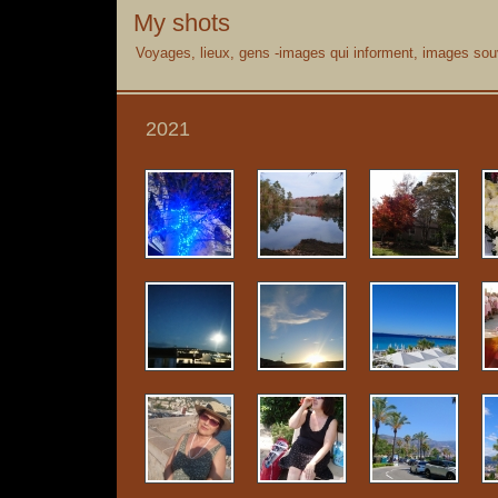
My shots
Voyages, lieux, gens -images qui informent, images souv
2021