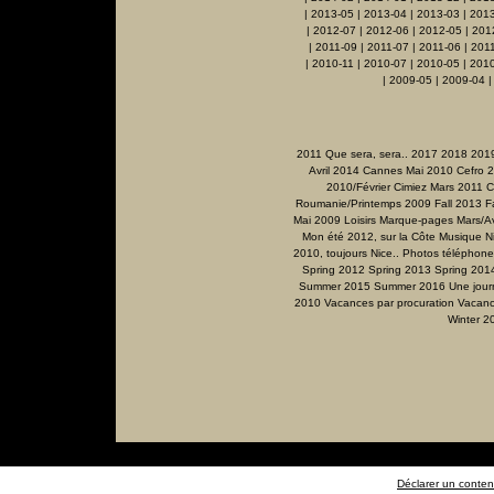
|
2013-05
|
2013-04
|
2013-03
|
201
|
2012-07
|
2012-06
|
2012-05
|
201
|
2011-09
|
2011-07
|
2011-06
|
201
|
2010-11
|
2010-07
|
2010-05
|
2010
|
2009-05
|
2009-04
2011 Que sera, sera..
2017
2018
201
Avril 2014
Cannes Mai 2010
Cefro 
2010/Février
Cimiez Mars 2011
C
Roumanie/Printemps 2009
Fall 2013
F
Mai 2009
Loisirs
Marque-pages
Mars/Av
Mon été 2012, sur la Côte
Musique
N
2010, toujours Nice..
Photos téléphone
Spring 2012
Spring 2013
Spring 201
Summer 2015
Summer 2016
Une jour
2010
Vacances par procuration
Vacanc
Winter 2
Déclarer un contenu 