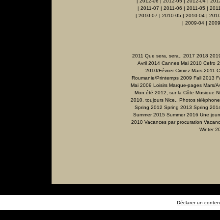
|
2012-06
|
2012-05
|
2012-04
|
201
|
2011-07
|
2011-06
|
2011-05
|
201
|
2010-07
|
2010-05
|
2010-04
|
201
|
2009-04
|
2009
2011 Que sera, sera..
2017
2018
201
Avril 2014
Cannes Mai 2010
Cefro 
2010/Février
Cimiez Mars 2011
C
Roumanie/Printemps 2009
Fall 2013
F
Mai 2009
Loisirs
Marque-pages
Mars/Av
Mon été 2012, sur la Côte
Musique
N
2010, toujours Nice..
Photos téléphone
Spring 2012
Spring 2013
Spring 201
Summer 2015
Summer 2016
Une jour
2010
Vacances par procuration
Vacanc
Winter 2
Déclarer un contenu 