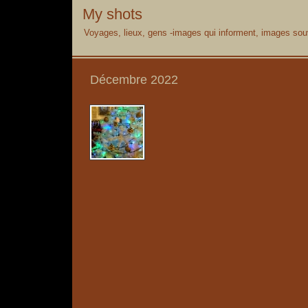
My shots
Voyages, lieux, gens -images qui informent, images souv
Décembre 2022