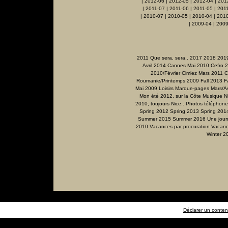
|
2012-06
|
2012-05
|
2012-04
|
201
|
2011-07
|
2011-06
|
2011-05
|
201
|
2010-07
|
2010-05
|
2010-04
|
201
|
2009-04
|
2009
2011 Que sera, sera..
2017
2018
201
Avril 2014
Cannes Mai 2010
Cefro 
2010/Février
Cimiez Mars 2011
C
Roumanie/Printemps 2009
Fall 2013
F
Mai 2009
Loisirs
Marque-pages
Mars/Av
Mon été 2012, sur la Côte
Musique
N
2010, toujours Nice..
Photos téléphone
Spring 2012
Spring 2013
Spring 201
Summer 2015
Summer 2016
Une jour
2010
Vacances par procuration
Vacanc
Winter 2
Déclarer un contenu 