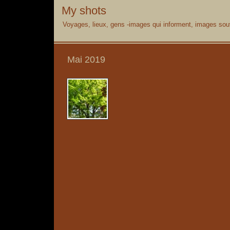
My shots
Voyages, lieux, gens -images qui informent, images souv
Mai 2019