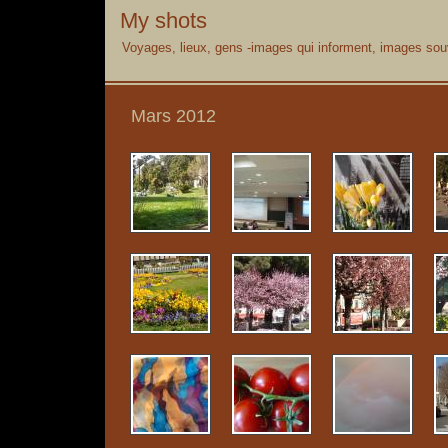
My shots
Voyages, lieux, gens -images qui informent, images souv
Mars 2012