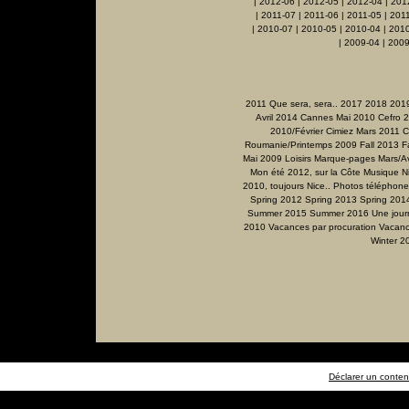
|
2012-06
|
2012-05
|
2012-04
|
201
|
2011-07
|
2011-06
|
2011-05
|
201
|
2010-07
|
2010-05
|
2010-04
|
201
|
2009-04
|
2009
2011 Que sera, sera..
2017
2018
201
Avril 2014
Cannes Mai 2010
Cefro 
2010/Février
Cimiez Mars 2011
C
Roumanie/Printemps 2009
Fall 2013
F
Mai 2009
Loisirs
Marque-pages
Mars/Av
Mon été 2012, sur la Côte
Musique
N
2010, toujours Nice..
Photos téléphone
Spring 2012
Spring 2013
Spring 201
Summer 2015
Summer 2016
Une jour
2010
Vacances par procuration
Vacanc
Winter 2
Déclarer un contenu 