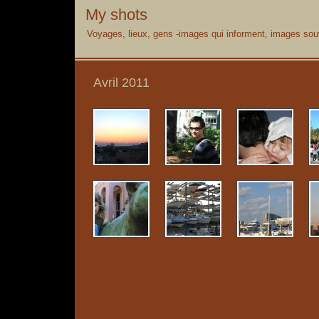
My shots
Voyages, lieux, gens -images qui informent, images souv
Avril 2011