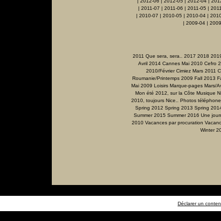
|
2012-06
|
2012-05
|
2012-04
|
201
|
2011-07
|
2011-06
|
2011-05
|
201
|
2010-07
|
2010-05
|
2010-04
|
201
|
2009-04
|
2009
2011 Que sera, sera..
2017
2018
201
Avril 2014
Cannes Mai 2010
Cefro 
2010/Février
Cimiez Mars 2011
C
Roumanie/Printemps 2009
Fall 2013
F
Mai 2009
Loisirs
Marque-pages
Mars/Av
Mon été 2012, sur la Côte
Musique
N
2010, toujours Nice..
Photos téléphone
Spring 2012
Spring 2013
Spring 201
Summer 2015
Summer 2016
Une jour
2010
Vacances par procuration
Vacanc
Winter 2
Déclarer un contenu 