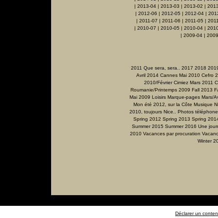
|
2013-04
|
2013-03
|
2013-02
|
201
|
2012-06
|
2012-05
|
2012-04
|
201
|
2011-07
|
2011-06
|
2011-05
|
201
|
2010-07
|
2010-05
|
2010-04
|
201
|
2009-04
|
2009
2011 Que sera, sera..
2017
2018
201
Avril 2014
Cannes Mai 2010
Cefro 
2010/Février
Cimiez Mars 2011
C
Roumanie/Printemps 2009
Fall 2013
F
Mai 2009
Loisirs
Marque-pages
Mars/Av
Mon été 2012, sur la Côte
Musique
N
2010, toujours Nice..
Photos téléphone
Spring 2012
Spring 2013
Spring 201
Summer 2015
Summer 2016
Une jour
2010
Vacances par procuration
Vacanc
Winter 2
Déclarer un contenu 