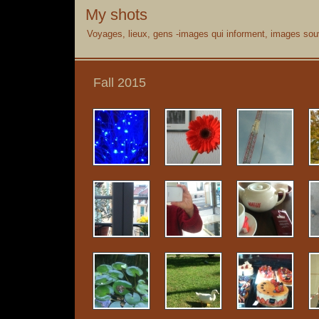
My shots
Voyages, lieux, gens -images qui informent, images souv
Fall 2015