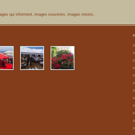
ages qui informent, images souvenirs, images miroirs..
A
2
2
2
2
2
2
2
2
2
2
2
2