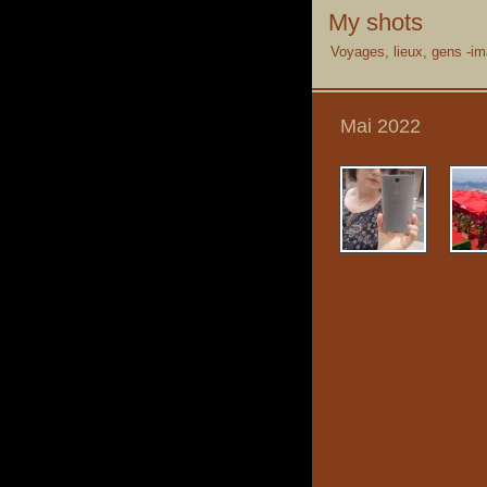
My shots
Voyages, lieux, gens -im
Mai 2022