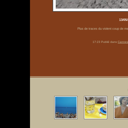
13/05/
Plus de traces du violent coup de me
17:23 Publié dans
Cannes