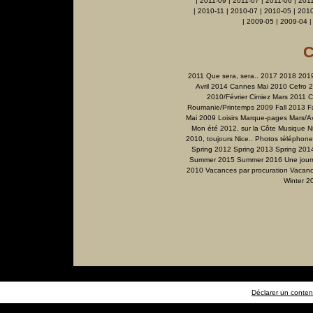
|
2011-09
|
2011-07
|
2011-06
|
201
|
2010-11
|
2010-07
|
2010-05
|
2010
|
2009-05
|
2009-04
C
2011 Que sera, sera..
2017
2018
201
Avril 2014
Cannes Mai 2010
Cefro 
2010/Février
Cimiez Mars 2011
C
Roumanie/Printemps 2009
Fall 2013
F
Mai 2009
Loisirs
Marque-pages
Mars/Av
Mon été 2012, sur la Côte
Musique
N
2010, toujours Nice..
Photos téléphone
Spring 2012
Spring 2013
Spring 201
Summer 2015
Summer 2016
Une jour
2010
Vacances par procuration
Vacanc
Winter 2
Déclarer un contenu 