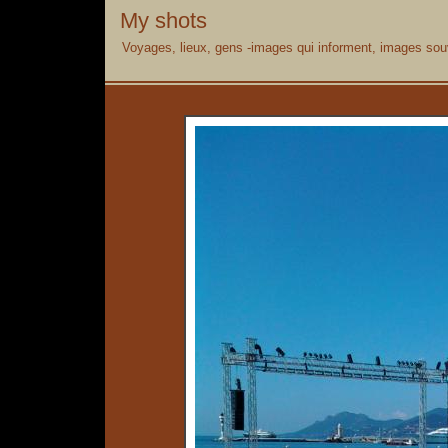
My shots
Voyages, lieux, gens -images qui informent, images souv