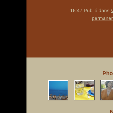
16:47 Publié dans
permanen
Pho
N