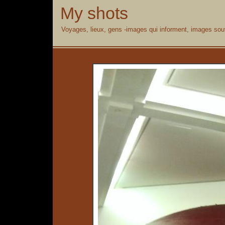
My shots
Voyages, lieux, gens -images qui informent, images souv