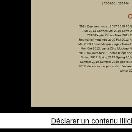
|
2009-05
|
2009-04
C
2011 Que sera, sera..
2017
2018
201
Avril 2014
Cannes Mai 2010
Cefro 
2010/Février
Cimiez Mars 2011
C
Roumanie/Printemps 2009
Fall 2013
F
Mai 2009
Loisirs
Marque-pages
Mars/Av
Mon été 2012, sur la Côte
Musique
N
2010, toujours Nice..
Photos téléphone
Spring 2012
Spring 2013
Spring 201
Summer 2015
Summer 2016
Une jour
2010
Vacances par procuration
Vacanc
Winter 2
Déclarer un contenu illic