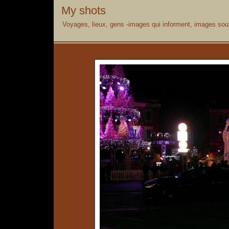
My shots
Voyages, lieux, gens -images qui informent, images souv