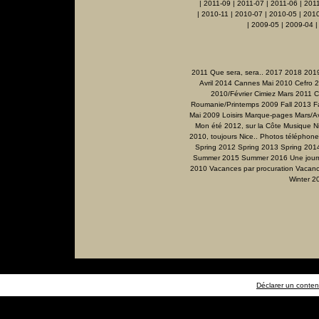
|
2011-09
|
2011-07
|
2011-06
|
201
|
2010-11
|
2010-07
|
2010-05
|
2010
|
2009-05
|
2009-04
2011 Que sera, sera..
2017
2018
201
Avril 2014
Cannes Mai 2010
Cefro 
2010/Février
Cimiez Mars 2011
C
Roumanie/Printemps 2009
Fall 2013
F
Mai 2009
Loisirs
Marque-pages
Mars/Av
Mon été 2012, sur la Côte
Musique
N
2010, toujours Nice..
Photos téléphone
Spring 2012
Spring 2013
Spring 201
Summer 2015
Summer 2016
Une jour
2010
Vacances par procuration
Vacanc
Winter 2
Déclarer un contenu 