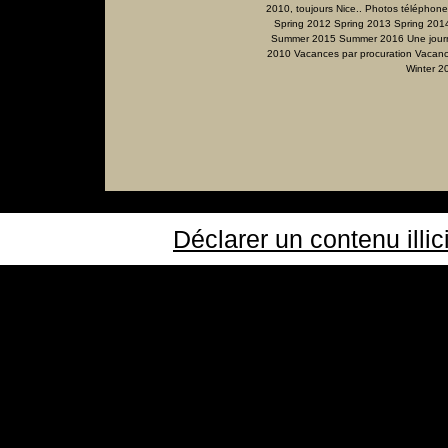
2010, toujours Nice..
Photos téléphone
Spring 2012
Spring 2013
Spring 201
Summer 2015
Summer 2016
Une jour
2010
Vacances par procuration
Vacanc
Winter 2
Déclarer un contenu illic