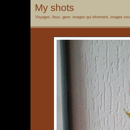
My shots
Voyages, lieux, gens -images qui informent, images souv