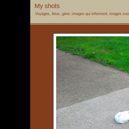
My shots
Voyages, lieux, gens -images qui informent, images souv