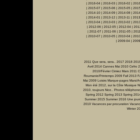
|
2016-04
|
2016-03
|
2016-02
|
201
|
2015-07
|
2015-06
|
2015-05
|
201
|
2014-10
|
2014-09
|
2014-08
|
2014
|
2014-01
|
2013-12
|
2013-11
|
2013
|
2013-04
|
2013-03
|
2013-02
|
201
|
2012-06
|
2012-05
|
2012-04
|
201
|
2011-07
|
2011-06
|
2011-05
|
201
|
2010-07
|
2010-05
|
2010-04
|
201
|
2009-04
|
2009
2011 Que sera, sera..
2017
2018
201
Avril 2014
Cannes Mai 2010
Cefro 
2010/Février
Cimiez Mars 2011
C
Roumanie/Printemps 2009
Fall 2013
F
Mai 2009
Loisirs
Marque-pages
Mars/Av
Mon été 2012, sur la Côte
Musique
N
2010, toujours Nice..
Photos téléphone
Spring 2012
Spring 2013
Spring 201
Summer 2015
Summer 2016
Une jour
2010
Vacances par procuration
Vacanc
Winter 2