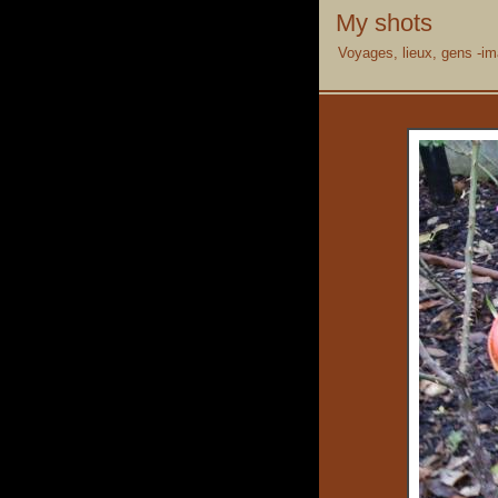
My shots
Voyages, lieux, gens -im