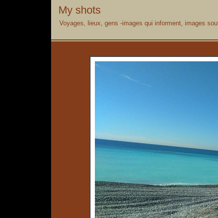
My shots
Voyages, lieux, gens -images qui informent, images souv