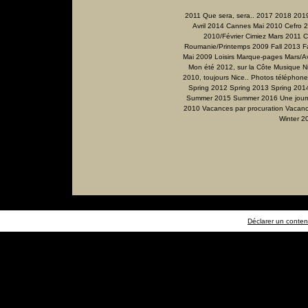
2011 Que sera, sera..
2017
2018
201
Avril 2014
Cannes Mai 2010
Cefro 
2010/Février
Cimiez Mars 2011
C
Roumanie/Printemps 2009
Fall 2013
F
Mai 2009
Loisirs
Marque-pages
Mars/Av
Mon été 2012, sur la Côte
Musique
N
2010, toujours Nice..
Photos téléphone
Spring 2012
Spring 2013
Spring 201
Summer 2015
Summer 2016
Une jour
2010
Vacances par procuration
Vacanc
Winter 2
Déclarer un contenu 