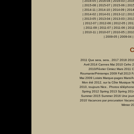
|
2016-05
|
2016-04
|
2016-03
|
201
|
2015-08
|
2015-07
|
2015-06
|
2015
|
2014-11
|
2014-10
|
2014-09
|
2014
|
2014-02
|
2014-01
|
2013-12
|
2013
|
2013-05
|
2013-04
|
2013-03
|
201
|
2012-07
|
2012-06
|
2012-05
|
201
|
2011-09
|
2011-07
|
2011-06
|
201
|
2010-11
|
2010-07
|
2010-05
|
2010
|
2009-05
|
2009-04
C
2011 Que sera, sera..
2017
2018
201
Avril 2014
Cannes Mai 2010
Cefro 
2010/Février
Cimiez Mars 2011
C
Roumanie/Printemps 2009
Fall 2013
F
Mai 2009
Loisirs
Marque-pages
Mars/Av
Mon été 2012, sur la Côte
Musique
N
2010, toujours Nice..
Photos téléphone
Spring 2012
Spring 2013
Spring 201
Summer 2015
Summer 2016
Une jour
2010
Vacances par procuration
Vacanc
Winter 2