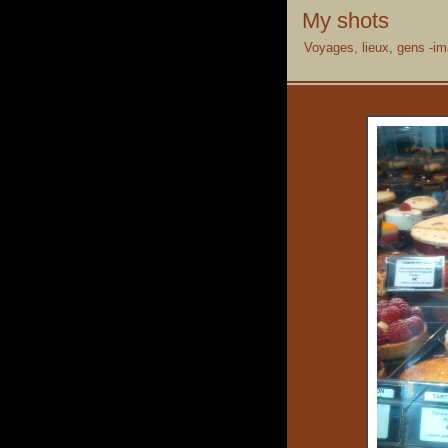
My shots
Voyages, lieux, gens -im