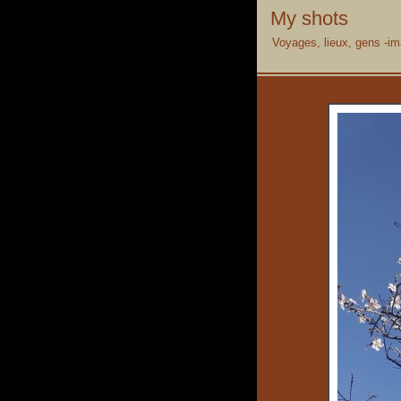
My shots
Voyages, lieux, gens -im