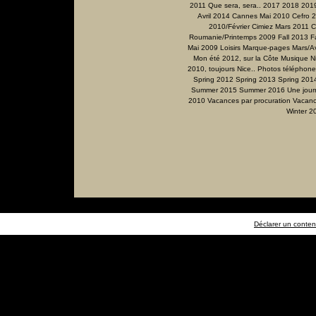
2011 Que sera, sera..
2017
2018
201
Avril 2014
Cannes Mai 2010
Cefro 
2010/Février
Cimiez Mars 2011
C
Roumanie/Printemps 2009
Fall 2013
F
Mai 2009
Loisirs
Marque-pages
Mars/Av
Mon été 2012, sur la Côte
Musique
N
2010, toujours Nice..
Photos téléphone
Spring 2012
Spring 2013
Spring 201
Summer 2015
Summer 2016
Une jour
2010
Vacances par procuration
Vacanc
Winter 2
Déclarer un contenu 